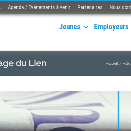
s
Agenda / Evénements à venir
Partenaires
Nous con
Jeunes
Employeurs
sage du Lien
Accueil
/
Actu