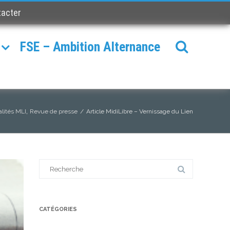
tacter
FSE – Ambition Alternance
,
alités MLI
Revue de presse
/
Article MidiLibre – Vernissage du Lien
Search
for:
CATÉGORIES