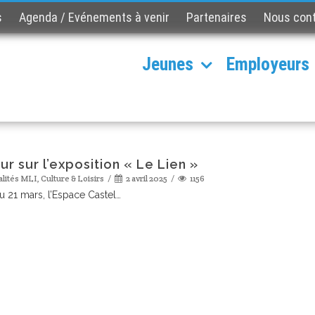
s
Agenda / Evénements à venir
Partenaires
Nous con
Jeunes
Employeurs
ur sur l’exposition « Le Lien »
alités MLI
,
Culture & Loisirs
2 avril 2025
1156
u 21 mars, l’Espace Castel…