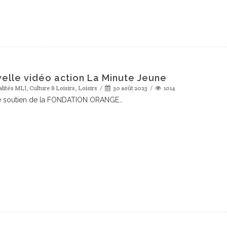
elle vidéo action La Minute Jeune
alités MLI
,
Culture & Loisirs
,
Loisirs
30 août 2023
1014
e soutien de la FONDATION ORANGE…