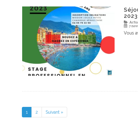
Séjo
2023
Actu
7 no
Vous a
1
2
Suivant »
Page
Page