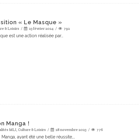
sition « Le Masque »
re & Loisirs
23 février 2024
792
que est une action réalisée par…
on Manga !
alités MLI
,
Culture & Loisirs
28 novembre 2023
776
n Manga, ayant été une belle réussite,…