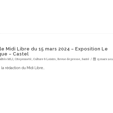
cle Midi Libre du 15 mars 2024 – Exposition Le
ue – Castel
alités MLI
,
Citoyenneté
,
Culture & Loisirs
,
Revue de presse
,
Santé
15 mars 20
 la rédaction du Midi Libre…