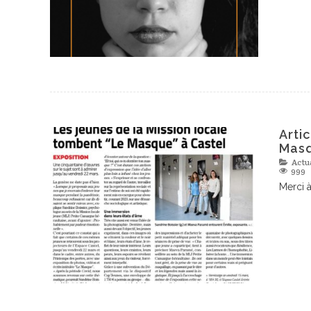
Arti
Masq
Actu
999
Merci à