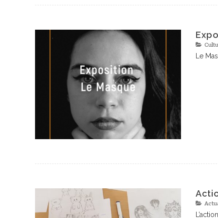
Expo
Cultu
Le Mas
Acti
Actu
L’actio