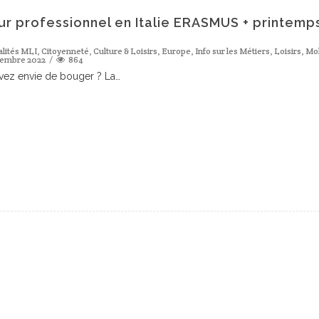
ur professionnel en Italie ERASMUS + printemp
alités MLI
,
Citoyenneté
,
Culture & Loisirs
,
Europe
,
Info sur les Métiers
,
Loisirs
,
Mob
vembre 2022
864
vez envie de bouger ? La…