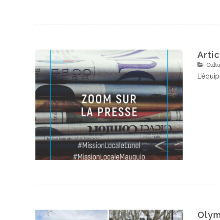
Arti
Cultu
L’équip
Olym