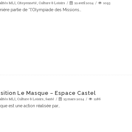
alités MLI
,
Citoyenneté
,
Culture & Loisirs
22 avril 2024
1093
ière partie de ‘’l’Olympiade des Missions…
sition Le Masque – Espace Castel
alités MLI
,
Culture & Loisirs
,
Santé
25 mars 2024
1286
que est une action réalisée par…