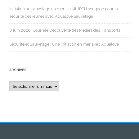
Initiation au sauvetage en mer : la MLJPCH s’engage pour la
sécurité des jeunes avec Aqualove Sauvetage
8 juin 2026 : Journée Découverte des Métiers des Transports
Sécurité et Sauvetage : Une initiation en mer avec Aqualove
ARCHIVES
Archives