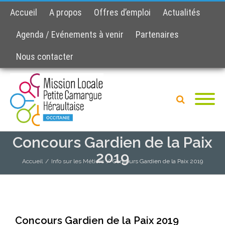
Accueil
A propos
Offres d’emploi
Actualités
Agenda / Evénements à venir
Partenaires
Nous contacter
Concours Gardien de la Paix
2019
Accueil
/
Info sur les Métiers
/
Concours Gardien de la Paix 2019
Concours Gardien de la Paix 2019