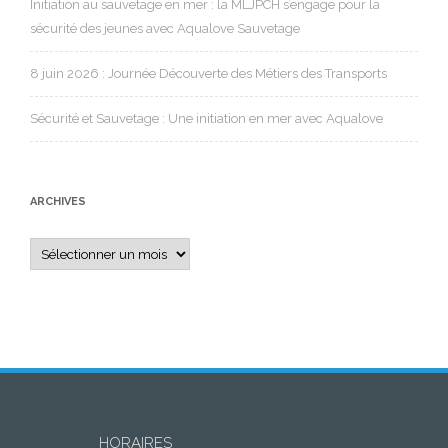
Initiation au sauvetage en mer : la MLJPCH s’engage pour la
sécurité des jeunes avec Aqualove Sauvetage
8 juin 2026 : Journée Découverte des Métiers des Transports
Sécurité et Sauvetage : Une initiation en mer avec Aqualove
ARCHIVES
Archives
HORAIRES