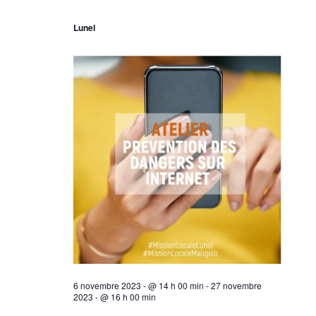
è
t
Lunel
n
a
e
t
m
i
e
o
n
n
t
s
6 novembre 2023 - @ 14 h 00 min
-
27 novembre
2023 - @ 16 h 00 min