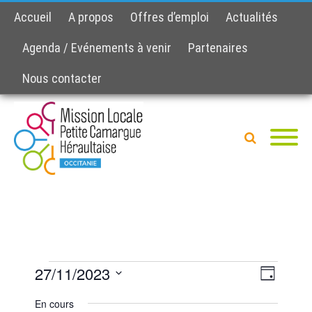
Accueil
A propos
Offres d’emploi
Actualités
Agenda / Evénements à venir
Partenaires
Nous contacter
27/11/2023
N
N
J
Évènements
o
a
a
S
u
En cours
é
v
r