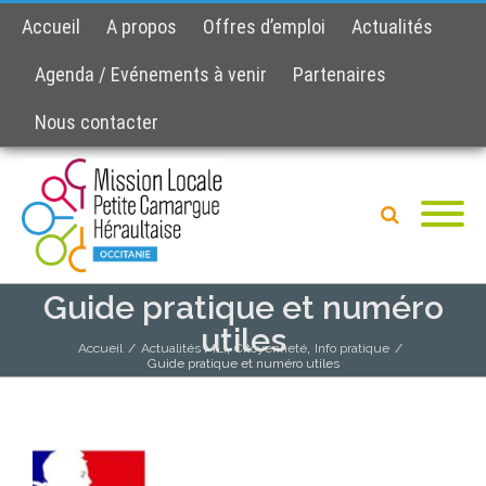
Accueil
A propos
Offres d’emploi
Actualités
Agenda / Evénements à venir
Partenaires
Nous contacter
Guide pratique et numéro
utiles
,
,
Accueil
/
Actualités MLI
Citoyenneté
Info pratique
/
Guide pratique et numéro utiles