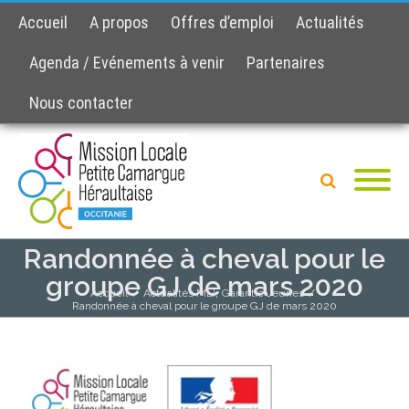
Accueil
A propos
Offres d’emploi
Actualités
Agenda / Evénements à venir
Partenaires
Nous contacter
Randonnée à cheval pour le
groupe GJ de mars 2020
,
Accueil
/
Actualités MLI
Garantie Jeunes
/
Randonnée à cheval pour le groupe GJ de mars 2020