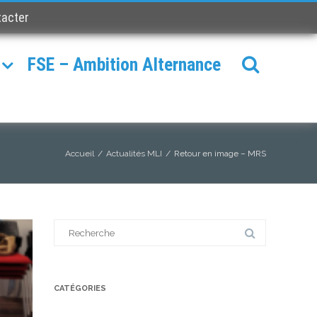
tacter
FSE – Ambition Alternance
Accueil
/
Actualités MLI
/
Retour en image – MRS
Search
for:
CATÉGORIES